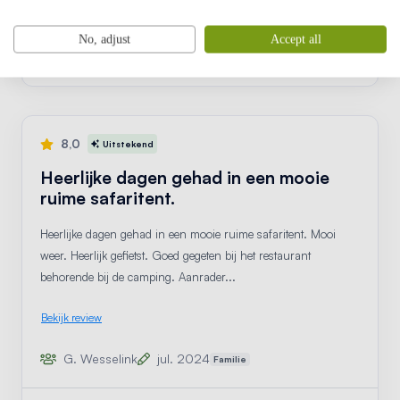
Accommodatie
De Gorishoekse Hoeve -
accom
Bekijk
No, adjust
Accept all
Safaritent 4 personen
8,0
Uitstekend
Heerlijke dagen gehad in een mooie
ruime safaritent.
Heerlijke dagen gehad in een mooie ruime safaritent. Mooi
weer. Heerlijk gefietst. Goed gegeten bij het restaurant
behorende bij de camping. Aanrader...
Bekijk review
G. Wesselink
jul. 2024
Familie