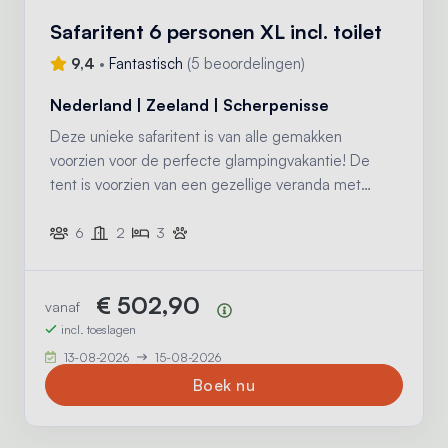
Safaritent 6 personen XL incl. toilet
9,4
•
Fantastisch
(
5 beoordelingen
)
Nederland | Zeeland | Scherpenisse
Deze unieke safaritent is van alle gemakken
voorzien voor de perfecte glampingvakantie! De
tent is voorzien van een gezellige veranda met
luifel, een compleet ingerichte keuken met
inventaris en twee slaapcabines. Daarnaast is de
6
2
3
tent voorzien van een eigen toilet, wastafel en
vaatwasser.
€ 502,90
vanaf
Prijsoverzicht
incl. toeslagen
13-08-2026
15-08-2026
Boek nu