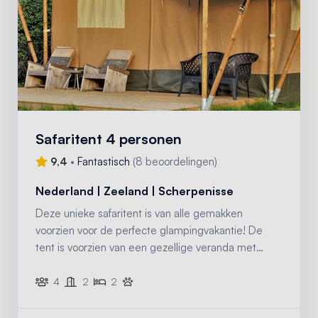
Safaritent 4 personen
9,4
•
Fantastisch
(
8 beoordelingen
)
Nederland | Zeeland | Scherpenisse
Deze unieke safaritent is van alle gemakken
voorzien voor de perfecte glampingvakantie! De
tent is voorzien van een gezellige veranda met
luifel, een compleet ingerichte keuken met
inventaris en twee slaapcabines.
4
2
2