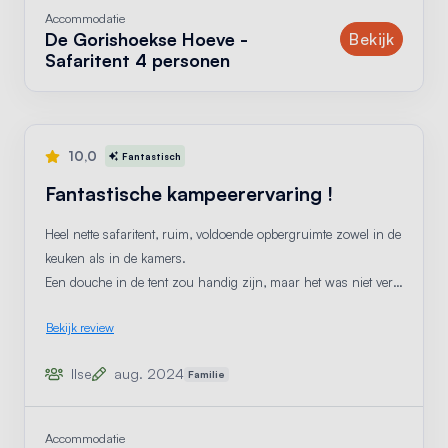
Accommodatie
De Gorishoekse Hoeve -
accom
Bekijk
Safaritent 4 personen
10,0
Fantastisch
Fantastische kampeerervaring !
Heel nette safaritent, ruim, voldoende opbergruimte zowel in de
keuken als in de kamers.
Een douche in de tent zou handig zijn, maar het was niet ver
stappen naar het sanitair gebouw. Douches waren netjes, wel
Bekijk review
wat verouderd. Ze werkten wel perfect.
Restaurant op camping is een pluspunt. Alles is goed
Ilse
aug. 2024
Familie
onderhouden, tuintjes voor de tenten/huisjes, afvalophaling.
Accommodatie