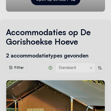
Accommodaties op De
Gorishoekse Hoeve
2 accommodatietypes
gevonden
Filter
Standaard
Oplope