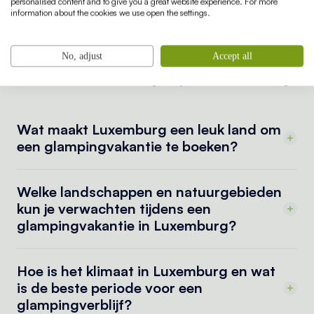
overnachten midden in de natuur, met het bos of de
personalised content and to give you a great website experience. For more
information about the cookies we use open the settings.
heuvels letterlijk voor je veranda. Of je nu met het
gezin, vrienden of je partner reist, een luxe
No, adjust
Accept all
kampeervakantie in een safaritent in Luxemburg
biedt een unieke en onvergetelijke vakantie-ervaring.
Wat maakt Luxemburg een leuk land om
een glampingvakantie te boeken?
Welke landschappen en natuurgebieden
kun je verwachten tijdens een
glampingvakantie in Luxemburg?
Hoe is het klimaat in Luxemburg en wat
is de beste periode voor een
glampingverblijf?