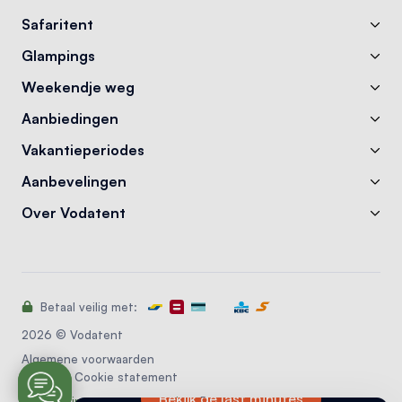
Safaritent
Glampings
Weekendje weg
Aanbiedingen
Vakantieperiodes
Aanbevelingen
Over Vodatent
Betaal veilig met:
Last minute zomervakantie?
2026 © Vodatent
Algemene voorwaarden
Profiteer nu van korting tot 40% en vertrek
Privacy & Cookie statement
deze zomer nog naar jouw favoriete
Bekijk de last minutes
camping!
Reserveringssysteem camping
: Recranet