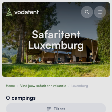
Safaritent
Luxemburg
Home
/
Vind jouw safaritent vakantie
/
Luxemburg
0 campings
Filters