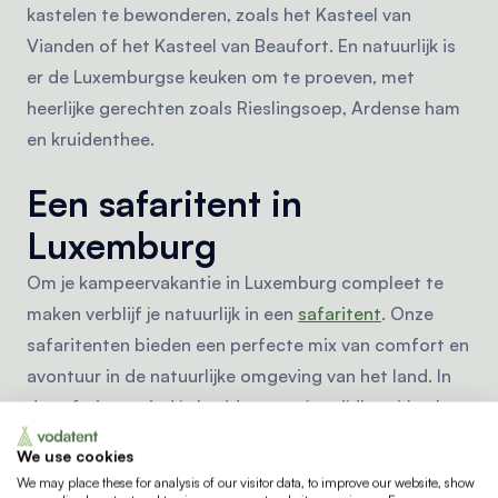
kastelen te bewonderen, zoals het Kasteel van
Vianden of het Kasteel van Beaufort. En natuurlijk is
er de Luxemburgse keuken om te proeven, met
heerlijke gerechten zoals Rieslingsoep, Ardense ham
en kruidenthee.
Een safaritent in
Luxemburg
Om je kampeervakantie in Luxemburg compleet te
maken verblijf je natuurlijk in een
safaritent
. Onze
safaritenten bieden een perfecte mix van comfort en
avontuur in de natuurlijke omgeving van het land. In
de safaritent vind je bedden, een (verrijdbare) keuken
en in sommige gevallen zelfs een badkamer. Zo wordt
We use cookies
je verblijf een ideale glamping
ervaring: comfortabel
We may place these for analysis of our visitor data, to improve our website, show