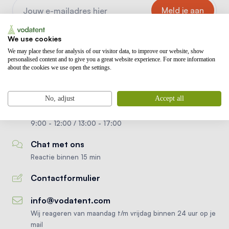
Beschermd door reCAPTCHA.
Privacybeleid
en
We use cookies
gebruiksvoorwaarden
zijn van toepassing.
We may place these for analysis of our visitor data, to improve our website, show
personalised content and to give you a great website experience. For more information
about the cookies we use open the settings.
+ 31 (0) 186 820 996
No, adjust
Accept all
Maandag t/m vrijdag
9:00 - 12:00 / 13:00 - 17:00
Chat met ons
Reactie binnen 15 min
Contactformulier
info@vodatent.com
Wij reageren van maandag t/m vrijdag binnen 24 uur op je
mail