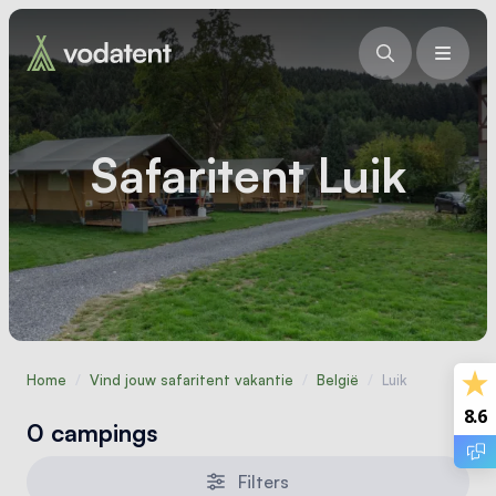
Safaritent Luik
Home
/
Vind jouw safaritent vakantie
/
België
/
Luik
8.6
0 campings
Filters