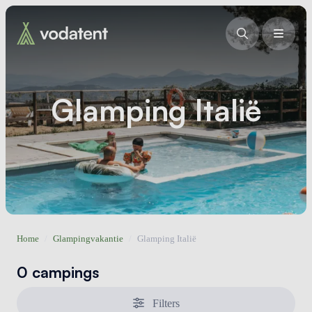
Glamping Italië
Home
/
Glampingvakantie
/
Glamping Italië
0 campings
Filters