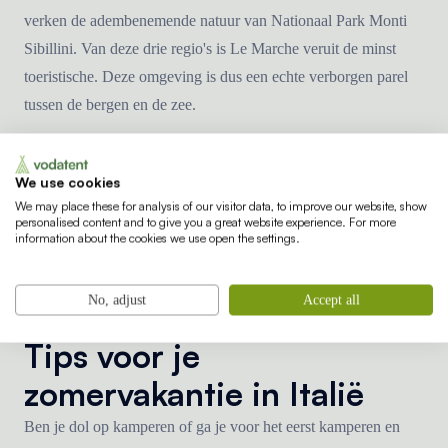
verken de adembenemende natuur van Nationaal Park Monti
Sibillini. Van deze drie regio's is Le Marche veruit de minst
toeristische. Deze omgeving is dus een echte verborgen parel
tussen de bergen en de zee.
Ook voor de kunst fanaten is Italië een aanrader; bezoek
We use cookies
kunstgalerijen die vol hangen met kunstwerken van Leonardo
We may place these for analysis of our visitor data, to improve our website, show
Da Vinci. Of bezoek een prachtige stad als Venetië waar je
personalised content and to give you a great website experience. For more
information about the cookies we use open the settings.
geniet van de historie en jezelf verplaatst via een boot. Geniet
van de unieke combinatie van cultuur en natuur gedurende je
vakantie in Bella Italia.
No, adjust
Accept all
Tips voor je
zomervakantie in Italië
Ben je dol op kamperen of ga je voor het eerst kamperen en