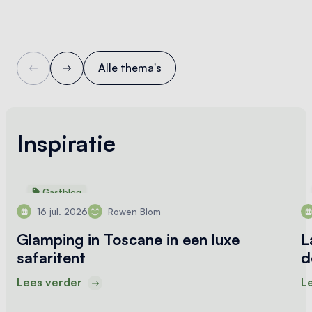
Alle thema's
Inspiratie
Gastblog
16 jul. 2026
Rowen Blom
Glamping in Toscane in een luxe
L
safaritent
d
Lees verder
L