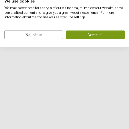
Voor ieder wat wils
We use cookies
We may place these for analysis of our visitor data, to improve our website, show
personalised content and to give you a great website experience. For more
Lees verder
information about the cookies we use open the settings.
No, adjust
Accept all