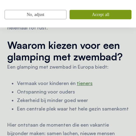
Na een dag vol waterpret is het heerlijk thuiskomen in
No, adjust
Accept all
je safaritent. Geniet samen op de veranda en kom
helemaal tot rust.
Waarom kiezen voor een
glamping met zwembad?
Een glamping met zwembad in Europa biedt:
Vermaak voor kinderen én
tieners
Ontspanning voor ouders
Zekerheid bij minder goed weer
Een centrale plek waar het hele gezin samenkomt
Hier ontstaan de momenten die een vakantie
bijzonder maken: samen lachen, nieuwe mensen