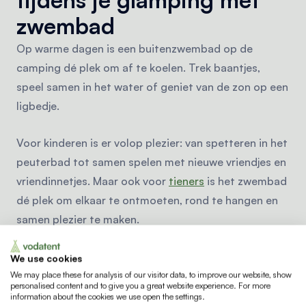
zwembad
Op warme dagen is een buitenzwembad op de
camping dé plek om af te koelen. Trek baantjes,
speel samen in het water of geniet van de zon op een
ligbedje.
Voor kinderen is er volop plezier: van spetteren in het
peuterbad tot samen spelen met nieuwe vriendjes en
vriendinnetjes. Maar ook voor
tieners
is het zwembad
dé plek om elkaar te ontmoeten, rond te hangen en
samen plezier te maken.
Ondertussen kunnen ouders ontspannen en genieten
We use cookies
van een zorgeloze vakantiedag. Zo heeft iedereen zijn
We may place these for analysis of our visitor data, to improve our website, show
personalised content and to give you a great website experience. For more
eigen moment, terwijl je toch samen geniet.
information about the cookies we use open the settings.