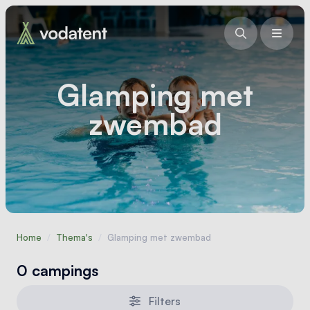
Glamping met
zwembad
Home
/
Thema's
/
Glamping met zwembad
0 campings
Filters