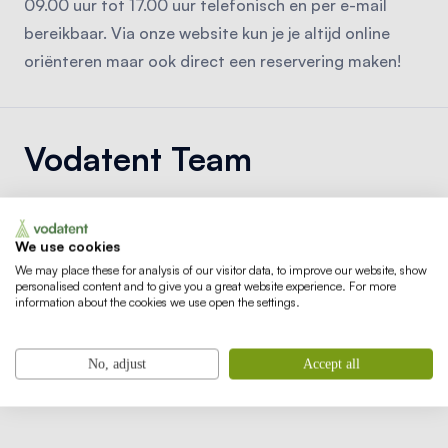
09.00 uur tot 17.00 uur telefonisch en per e-mail
bereikbaar. Via onze website kun je je altijd online
oriënteren maar ook direct een reservering maken!
Vodatent Team
We use cookies
Yoran van den
Corine Schenk
We may place these for analysis of our visitor data, to improve our website, show
Westen
Medewerker
personalised content and to give you a great website experience. For more
information about the cookies we use open the settings.
Administratie & Facilitair
Commercieel Directeur
No, adjust
Accept all
A
W
O