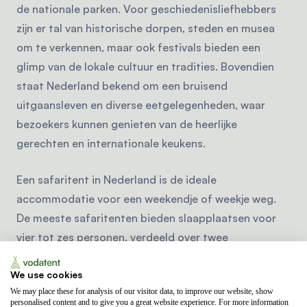
de nationale parken. Voor geschiedenisliefhebbers
zijn er tal van historische dorpen, steden en musea
om te verkennen, maar ook festivals bieden een
glimp van de lokale cultuur en tradities. Bovendien
staat Nederland bekend om een bruisend
uitgaansleven en diverse eetgelegenheden, waar
bezoekers kunnen genieten van de heerlijke
gerechten en internationale keukens.
Een safaritent in Nederland is de ideale
accommodatie voor een weekendje of weekje weg.
De meeste safaritenten bieden slaapplaatsen voor
vier tot zes personen, verdeeld over twee
slaapcabines. Daarnaast vind je er een keuken en
We use cookies
koelkast. Verblijf je in een safaritent met
sanitair
, dan
We may place these for analysis of our visitor data, to improve our website, show
is er ook een badkamer met douche, toilet en
personalised content and to give you a great website experience. For more information