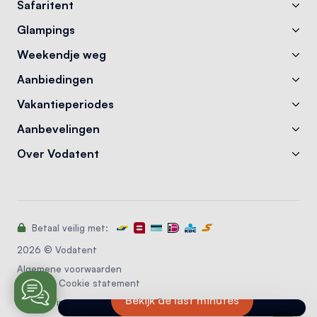
Safaritent
Glampings
Weekendje weg
Aanbiedingen
Vakantieperiodes
Aanbevelingen
Over Vodatent
Betaal veilig met:
Last minute zomervakantie?
2026 © Vodatent
Algemene voorwaarden
Profiteer nu van korting tot 40% en vertrek
Privacy & Cookie statement
deze zomer nog naar jouw favoriete
Bekijk de last minutes
camping!
Reserveringssysteem camping
: Recranet