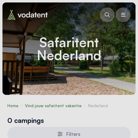
Safaritent
Nederland
Home
/
Vind jouw safaritent vakantie
/
Nederland
0 campings
Filters