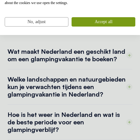
wastafel aanwezig. Op de veranda staat een
about the cookies we use open the settings.
loungeset waar je heerlijk kunt genieten. Met een
volledig ingerichte en luxe safaritent geniet je van
No, adjust
Accept all
een welverdiende vakantie!
Wat maakt Nederland een geschikt land
om een glampingvakantie te boeken?
Welke landschappen en natuurgebieden
kun je verwachten tijdens een
glampingvakantie in Nederland?
Hoe is het weer in Nederland en wat is
de beste periode voor een
glampingverblijf?