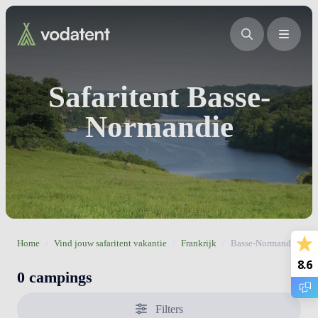
Safaritent Basse-
Normandie
Home
/
Vind jouw safaritent vakantie
/
Frankrijk
/
Basse-Normandie
8.6
0 campings
Filters