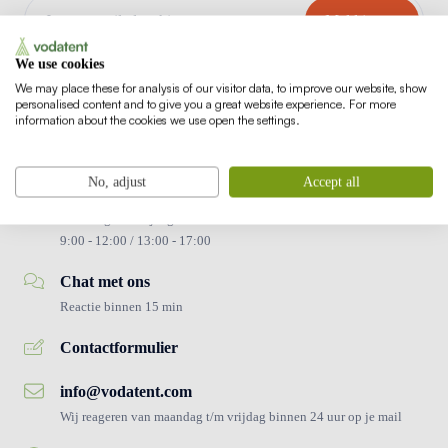
We use cookies
Beschermd door reCAPTCHA.
Privacybeleid
en
gebruiksvoorwaarden
zijn van toepassing.
We may place these for analysis of our visitor data, to improve our website, show
personalised content and to give you a great website experience. For more
information about the cookies we use open the settings.
No, adjust
Accept all
+ 31 (0) 186 820 996
Maandag t/m vrijdag
9:00 - 12:00 / 13:00 - 17:00
Chat met ons
Reactie binnen 15 min
Contactformulier
info@vodatent.com
Wij reageren van maandag t/m vrijdag binnen 24 uur op je mail