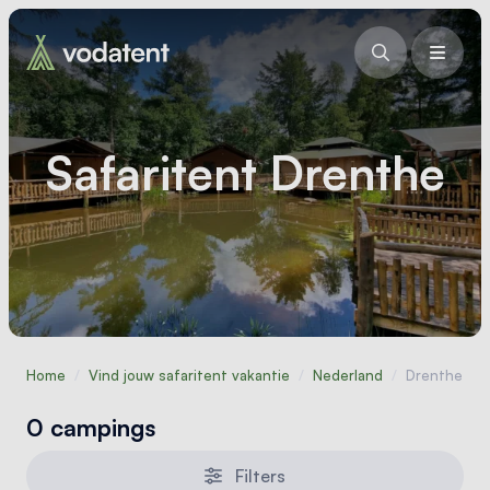
Safaritent Drenthe
Home
/
Vind jouw safaritent vakantie
/
Nederland
/
Drenthe
0 campings
Filters