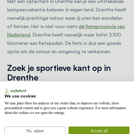
Met een safaritent in Drenthe kan je een uitstekende
kampeervakantie beleven in eigen land. Drenthe heeft
namelijk prachtige natuur waar jij uren kan wandelen
of fietsen. Het is niet voor niets
dé fietsprovincie van
Nederland
. Drenthe heeft namelijk maar liefst 2.100
kilometer aan fietspaden. De fiets is dus een goede
optie om de natuur en omgeving te verkennen.
Zoek je sportieve kant op in
Drenthe
Hou jij van hardlopen of fietsen? Neem dan je
hardloopschoenen of mountainbike mee naar je
We use cookies
safaritent in Drenthe, want de provincie is uitstekend
We may place these for analysis of our visitor data, to improve our website, show
personalised content and to give you a great website experience. For more information
voor deze activiteiten. Er zijn vele mountainbike
about the cookies we use open the settings.
clinics en mountainbike evenementen om aan mee te
doen. Fiets je liever solo? Kies dan ervoor om zelf een
No, adjust
Accept all