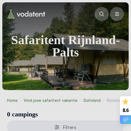
Safaritent Rijnland-
Palts
Home
/
Vind jouw safaritent vakantie
/
Duitsland
/
Rijnland-Palts
8.6
0 campings
Filters