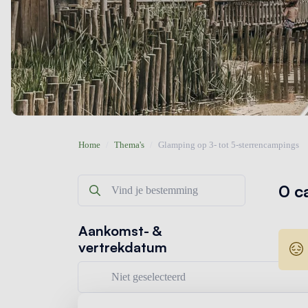
Home
/
Thema's
/
Glamping op 3- tot 5-sterrencampings
0 c
Aankomst- &
vertrekdatum