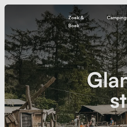
Zoek &
Camping
Boek
Glam
s