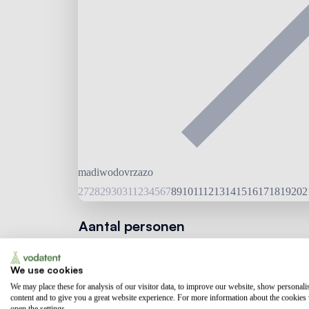
ma
di
wo
do
vr
za
zo
27
28
29
30
31
1
2
3
4
5
6
7
8
9
10
11
12
13
14
15
16
17
18
19
20
2
Aantal personen
We use cookies
We may place these for analysis of our visitor data, to improve our website, show personali
content and to give you a great website experience. For more information about the cookies
open the settings.