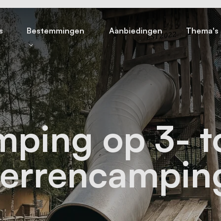
s
Bestemmingen
Aanbiedingen
Thema's
ping op 3- t
terrencampin