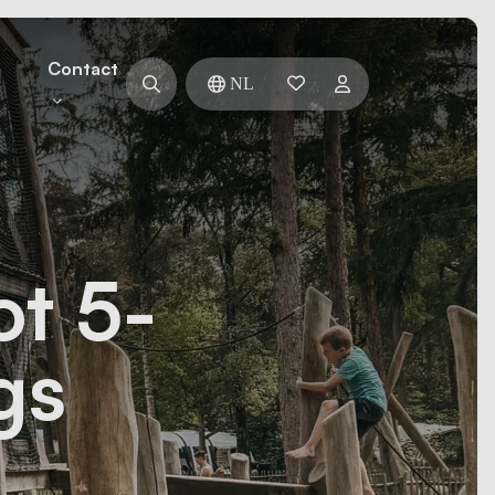
Contact
NL
ot 5-
gs