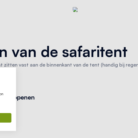
 van de safaritent
 zitten vast aan de binnenkant van de tent (handig bij rege
en.
ion
n te openen