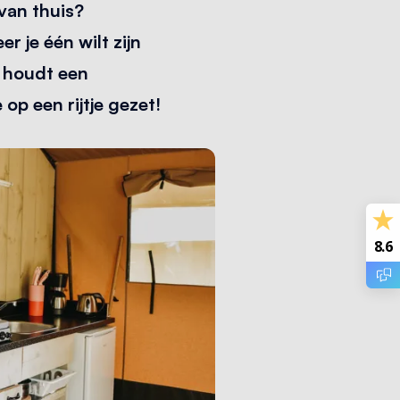
van thuis?
r je één wilt zijn
 houdt een
op een rijtje gezet!
8.6