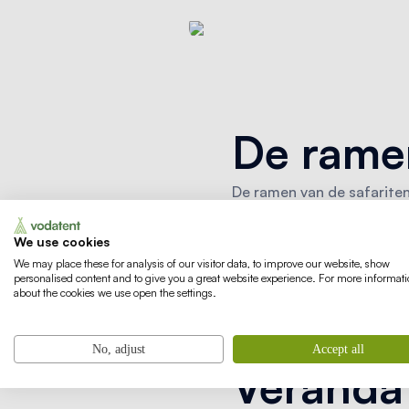
De ramen
De ramen van de safaritent
manieren aangepast word
We use cookies
We may place these for analysis of our visitor data, to improve our website, show
personalised content and to give you a great website experience. For more informat
Manieren om je rame
about the cookies we use open the settings.
No, adjust
Accept all
Veranda