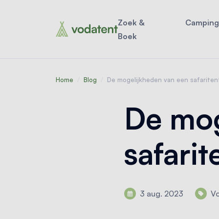
Zoek &
Camping
Boek
Home
/
Blog
/
De mogelijkheden van een safariten
De mog
safarit
3 aug. 2023
Vo