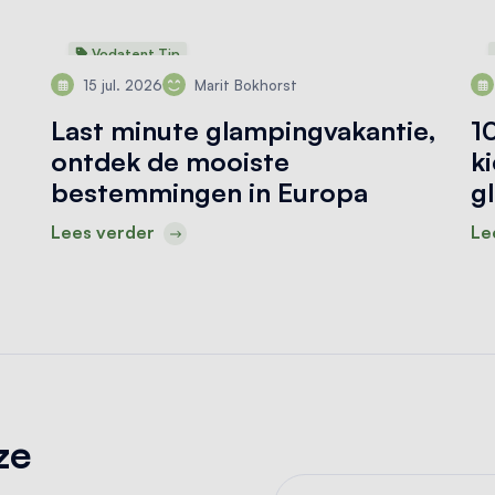
Vodatent Tip
15 jul. 2026
Marit Bokhorst
Last minute glampingvakantie,
1
ontdek de mooiste
k
bestemmingen in Europa
g
Lees verder
Le
ze