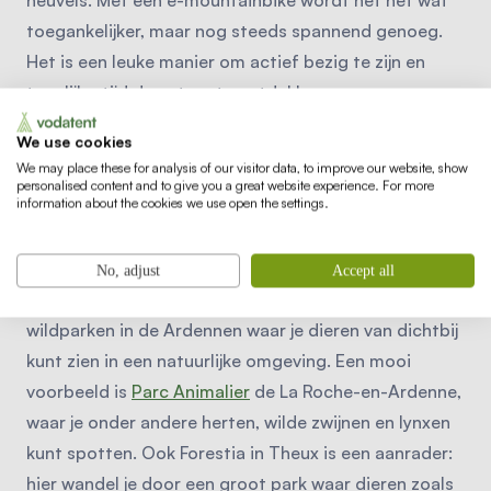
toegankelijker, maar nog steeds spannend genoeg.
Het is een leuke manier om actief bezig te zijn en
tegelijkertijd de natuur te ontdekken.
We use cookies
We may place these for analysis of our visitor data, to improve our website, show
personalised content and to give you a great website experience. For more
information about the cookies we use open the settings.
8. Dieren spotten in
wildparken
No, adjust
Accept all
Naast de Grotten van Han zijn er meerdere
wildparken in de Ardennen waar je dieren van dichtbij
kunt zien in een natuurlijke omgeving. Een mooi
voorbeeld is
Parc Animalier
de La Roche-en-Ardenne,
waar je onder andere herten, wilde zwijnen en lynxen
kunt spotten. Ook Forestia in Theux is een aanrader:
hier wandel je door een groot park waar dieren zoals