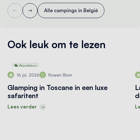
Alle campings in België
Ook leuk om te lezen
Gastblog
16 jul. 2026
Rowen Blom
Glamping in Toscane in een luxe
L
safaritent
d
Lees verder
L