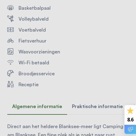
Basketbalpaal
Volleybalveld
Voetbalveld
Fietsverhuur
Wasvoorzieningen
Wi-Fi betaald
Broodjesservice
Receptie
Algemene informatie
Praktische informatie
A
8.6
Direct aan het heldere Blanksee-meer ligt Camping
am Blanksee. Een fijne plek als je zoekt naar rust,