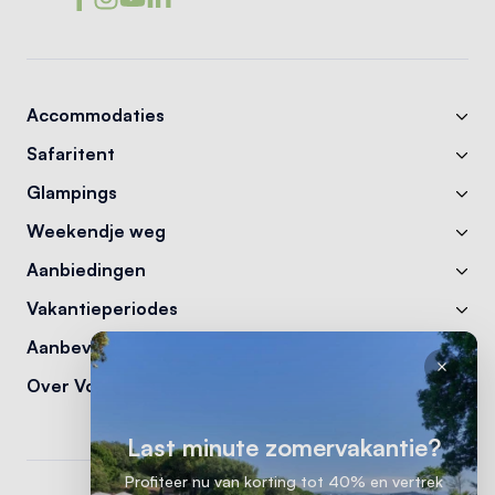
Accommodaties
Safaritent
Glampings
Weekendje weg
Aanbiedingen
Vakantieperiodes
Aanbevelingen
Over Vodatent
Last minute zomervakantie?
Profiteer nu van korting tot 40% en vertrek