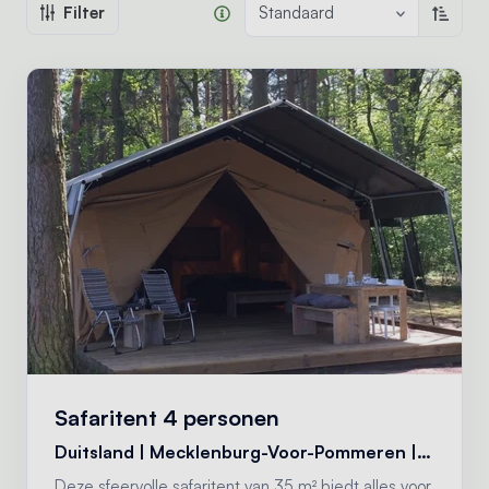
Filter
Standaard
Oplope
Safaritent 4 personen
Duitsland | Mecklenburg-Voor-Pommeren | Siggelkow
Deze sfeervolle safaritent van 35 m² biedt alles voor