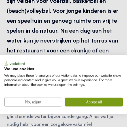
zijn velden voor voetbal, basketbal en
(beach)volleybal. Voor jonge kinderen is er
een speeltuin en genoeg ruimte om vrij te
spelen in de natuur. Na een dag aan het
water kun je neerstrijken op het terras van
het restaurant voor een drankje of een
hapje.
We use cookies
We may place these for analysis of our visitor data, to improve our website, show
De safaritenten combineren comfort met het
personalised content and to give you a great website experience. For more
buitenleven. Je slaapt midden in de natuur, op ruime
information about the cookies we use open the settings.
plekken tussen de bomen en dichtbij het meer. ’s
Ochtends haal je verse broodjes bij de broodservice
No, adjust
Accept all
en aan het eind van de dag kijk je uit over het
glinsterende water bij zonsondergang. Alles wat je
nodig hebt voor een zorgeloze vakantie!