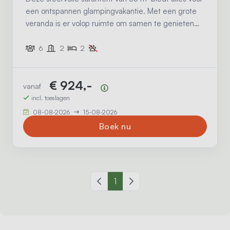
een ontspannen glampingvakantie. Met een grote
veranda is er volop ruimte om samen te genieten
van het buitenleven en heerlijk te eten, spelen en
relaxen.
6
2
2
€ 924,-
vanaf
Prijsoverzicht
incl. toeslagen
08-08-2026
15-08-2026
Boek nu
Vorige pagina
1
Volgende pagina