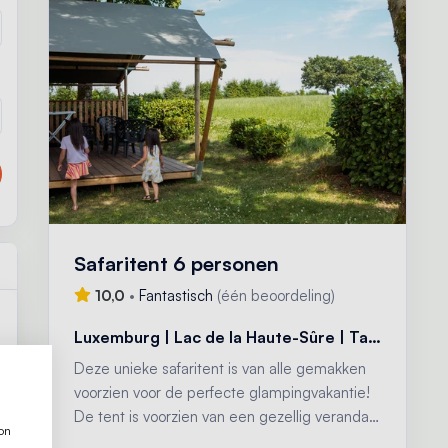
Safaritent 6 personen
10,0
•
Fantastisch
(
één beoordeling
)
Luxemburg | Lac de la Haute-Sûre | Tarchamps
1
Deze unieke safaritent is van alle gemakken
1
voorzien voor de perfecte glampingvakantie!
De tent is voorzien van een gezellig veranda
1
ion
met luifel, een compleet ingerichte keuken