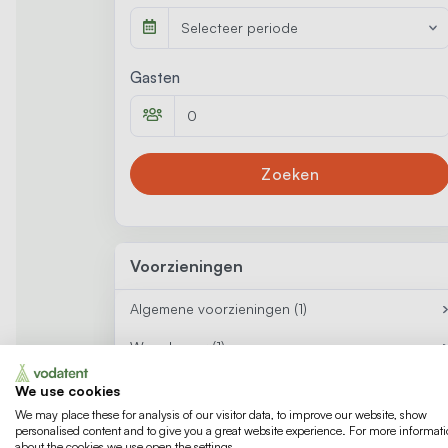
Selecteer periode
Gasten
Zoeken
Voorzieningen
Algemene voorzieningen (1)
Woonkamer (1)
Keuken
Keuken (7)
Eetruimte
We use cookies
We may place these for analysis of our visitor data, to improve our website, show
Badkamer (1)
Verrijdbare keuken
personalised content and to give you a great website experience. For more informat
about the cookies we use open the settings.