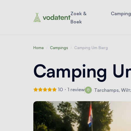
Zoek &
Camping
Boek
Home
/
Campings
/
Camping Um Bierg
Camping Um
10・1 review
Tarchamps, Wilt