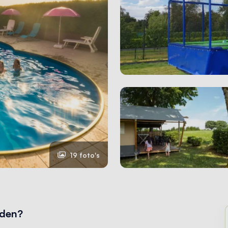
19 foto's
eden?