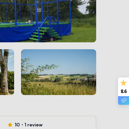
8.6
10・1 review