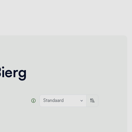
ierg
Standaard
Oplopend sorteren