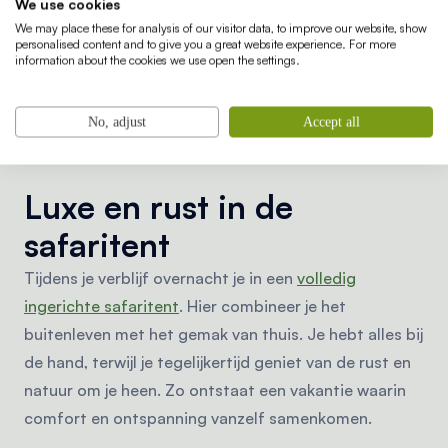
We use cookies
Hoewel rust centraal staat, is er genoeg te doen.
We may place these for analysis of our visitor data, to improve our website, show
Denk aan het verkennen van de omgeving, een
personalised content and to give you a great website experience. For more
information about the cookies we use open the settings.
bezoek aan lokale dorpjes of een culinaire ervaring in
de buurt. De activiteiten sluiten aan op volwassenen
die willen ontspannen, zonder de drukte van een
No, adjust
Accept all
typische gezinscamping.
Luxe en rust in de
safaritent
Tijdens je verblijf overnacht je in een
volledig
ingerichte safaritent
. Hier combineer je het
buitenleven met het gemak van thuis. Je hebt alles bij
de hand, terwijl je tegelijkertijd geniet van de rust en
natuur om je heen. Zo ontstaat een vakantie waarin
comfort en ontspanning vanzelf samenkomen.