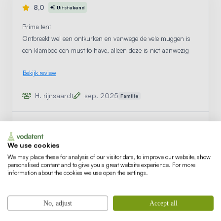
8,0
Uitstekend
Prima tent
Ontbreekt wel een ontkurken en vanwege de vele muggen is
een klamboe een must to have, alleen deze is niet aanwezig
Bekijk review
H. rijnsaardt
sep. 2025
Familie
Accommodatie
Minicamping Marina Warns -
accom
Bekijk
We use cookies
Safaritent 4 personen
We may place these for analysis of our visitor data, to improve our website, show
personalised content and to give you a great website experience. For more
information about the cookies we use open the settings.
8,0
Uitstekend
No, adjust
Accept all
Safaritent in een jachthaven!