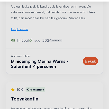
Op een leuke plek, kijkend op de levendige jachthaven. De
safaritent was minimaal, dat hadden we ook verwacht. Geen
toilet, dan moet naar het sanitair gebouw. Verder alles
aanwezig. Geen voorzieningen in de jachthaven om af te
Bekijk review
wassen. Min punt was het 2 persoonsbed. De lattenbodem lag
los!! Moest ik vastpakken om niet door het bed te zakken, en
H. Bout
aug. 2024
Familie
verder waren de hoeslakens zeer dun en kort.
Accommodatie
Minicamping Marina Warns -
accom
Bekijk
Safaritent 4 personen
10,0
Fantastisch
Topvakantie
Het was hartstikke leuk, op een mooie plek in een prachtige