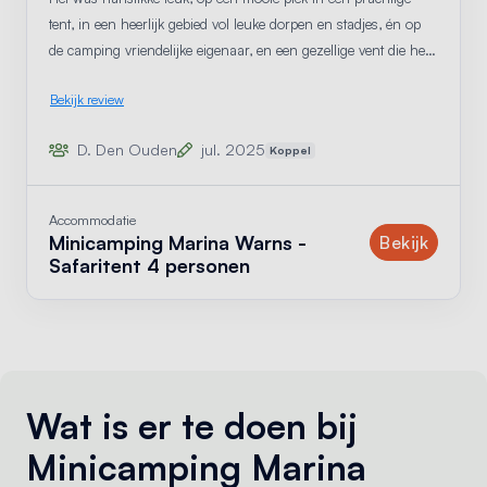
tent, in een heerlijk gebied vol leuke dorpen en stadjes, én op
de camping vriendelijke eigenaar, en een gezellige vent die het
restaurant nu runt..
Bekijk review
D. Den Ouden
jul. 2025
Koppel
Accommodatie
Minicamping Marina Warns -
accom
Bekijk
Safaritent 4 personen
Wat is er te doen bij
Minicamping Marina