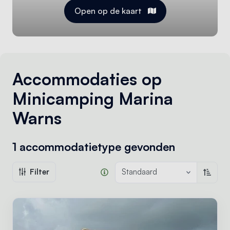
Open op de kaart
Accommodaties op
Minicamping Marina
Warns
1 accommodatietype
gevonden
Filter
Standaard
Oplope