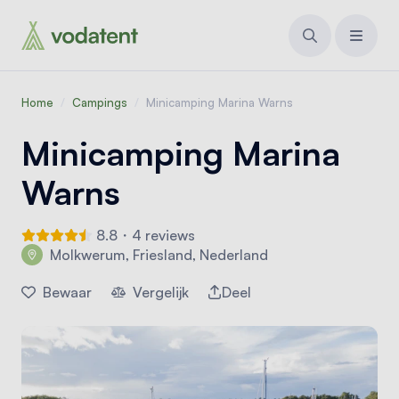
Home
/
Campings
/
Minicamping Marina Warns
Minicamping Marina
Warns
8.8・4 reviews
Molkwerum, Friesland, Nederland
Bewaar
Vergelijk
Deel