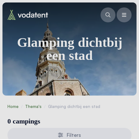
Glamping dichtbij
een stad
Home
/
Thema's
/
Glamping dichtbij een stad
0 campings
Filters