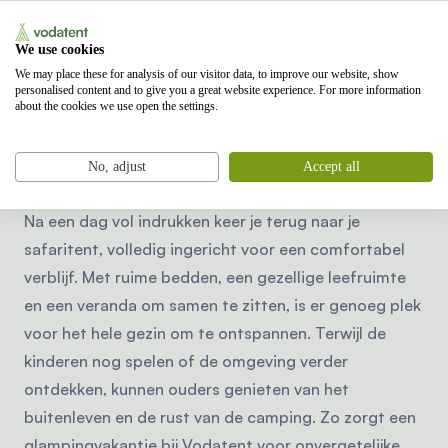
avond keer je vervolgens weer terug naar de rust van
de camping en de natuur rondom je safaritent.
We use cookies
We may place these for analysis of our visitor data, to improve our website, show
personalised content and to give you a great website experience. For more information
about the cookies we use open the settings.
Familievakantie in de buurt
No, adjust
Accept all
van een stad
Na een dag vol indrukken keer je terug naar je
safaritent, volledig ingericht voor een comfortabel
verblijf. Met ruime bedden, een gezellige leefruimte
en een veranda om samen te zitten, is er genoeg plek
voor het hele gezin om te ontspannen. Terwijl de
kinderen nog spelen of de omgeving verder
ontdekken, kunnen ouders genieten van het
buitenleven en de rust van de camping. Zo zorgt een
glampingvakantie bij Vodatent voor onvergetelijke